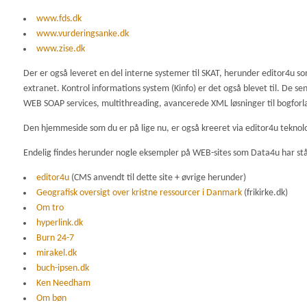
www.fds.dk
www.vurderingsanke.dk
www.zise.dk
Der er også leveret en del interne systemer til SKAT, herunder editor4u som
extranet. Kontrol informations system (Kinfo) er det også blevet til. De se
WEB SOAP services, multithreading, avancerede XML løsninger til bogforl
Den hjemmeside som du er på lige nu, er også kreeret via editor4u teknolo
Endelig findes herunder nogle eksempler på WEB-sites som Data4u har stået
editor4u
(CMS anvendt til dette site + øvrige herunder)
Geografisk oversigt over kristne ressourcer i Danmark
(frikirke.dk)
Om tro
hyperlink.dk
Burn 24-7
mirakel.dk
buch-ipsen.dk
Ken Needham
Om bøn