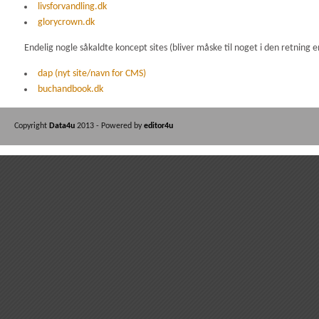
livsforvandling.dk
glorycrown.dk
Endelig nogle såkaldte koncept sites (bliver måske til noget i den retning 
dap (nyt site/navn for CMS)
buchandbook.dk
Copyright
Data4u
2013 - Powered by
editor4u