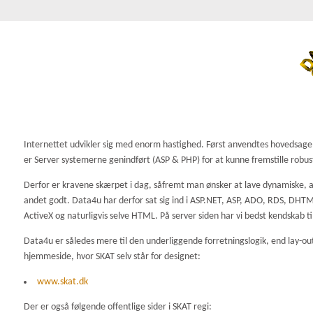
Internettet udvikler sig med enorm hastighed. Først anvendtes hovedsagelig
er Server systemerne genindført (ASP & PHP) for at kunne fremstille robu
Derfor er kravene skærpet i dag, såfremt man ønsker at lave dynamiske, a
andet godt. Data4u har derfor sat sig ind i ASP.NET, ASP, ADO, RDS, DH
ActiveX og naturligvis selve HTML. På server siden har vi bedst kendskab til
Data4u er således mere til den underliggende forretningslogik, end lay-o
hjemmeside, hvor SKAT selv står for designet:
www.skat.dk
Der er også følgende offentlige sider i SKAT regi: